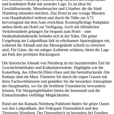
und kombiniert Ruhe mit zentraler Lage. Es ist ideal für
Geschäftsreisende, Messebesucher und Urlauber, die die Stadt
Nürnberg erkunden möchten. Das Hotel ist nur wenige Minuten
vom Hauptbahnhof entfernt und durch die Nähe zur A73
hervorragend mit dem Auto erreichbar. Kostenpflichtige Parkplätze
stehen direkt am Hotel zur Verfügung. Auch mit öffentlichen
Verkehrsmitteln gelangen Sie bequem zum Hotel – eine
Straßenbahnhaltestelle befindet sich in der Nähe. Die grüne
Umgebung am Luitpoldhain lädt zu erholsamen Spaziergängen ein,
während die Altstadt und das Messegelände schnell zu erreichen
sind. Für Gäste, die ein ruhiges Ambiente schätzen, bietet die Lage
am Park den perfekten Rückzugsort.
Die historische Altstadt von Nürnberg ist ein faszinierendes Ziel für
Geschichtsliebhaber und Kulturinteressierte. Highlights wie die
Kaiserburg, das Albrecht-Dürer-Haus und das beeindruckende Alte
Rathaus sind ein Muss. Flanieren Sie durch die engen Gassen mit
ihren Fachwerkhäusern und genießen Sie die besondere Atmosphäre
des Hauptmarkts, wo Sie die berühmte Frauenkirche bewundern
können. Für Shoppingliebhaber bieten die Innenstadt und die
Einkaufsstraßen vielfältige Möglichkeiten.
Rund um das Ramada Nürnberg Parkhotel finden Sie grüne Oasen
wie den Luitpoldhain, den Volkspark Dutzendteich und den
Tiergarten Nürnberg. Der Dutzendteich ist besonders bei Familien